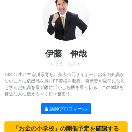
伊藤 伸哉
いとう しんや
1981年生れ神奈川県育ち。美大卒元ザイナー。お金の知識が
ないことに危機感を感じFP資格を取得。突然妻が重病になる
も学んだ知識を最大限に活かし危機を乗り切る。この体験を
身近な人に伝えるべく日々奮闘中。
講師プロフィール
「お金の小学校」の開催予定を確認する