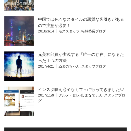
中国では色々なスタイルの悪質な客引きがある
ので注意が必要！
2018/3/14
モズスタッフ
,
松林塾長ブログ
元美容部員が実践する「唯一の存在」になるた
った１つの方法
2017/4/21
ぬまのちゃん
,
スタッフブログ
インスタ映え必至なカフェに行ってきました♡
2017/11/9
グルメ・食レポ
,
まなてぃん
,
スタッフブロ
グ