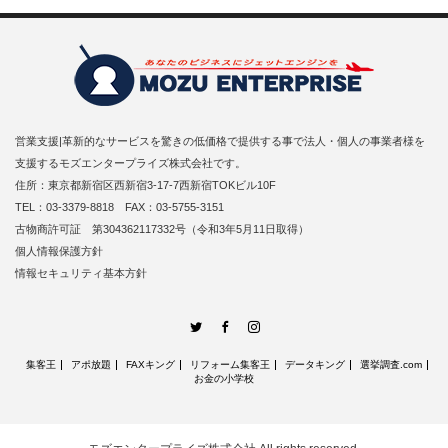
営業支援|革新的なサービスを驚きの低価格で提供する事で法人・個人の事業者様を
支援するモズエンタープライズ株式会社です。
住所：東京都新宿区西新宿3-17-7西新宿TOKビル10F
TEL：03-3379-8818 FAX：03-5755-3151
古物商許可証 第304362117332号（令和3年5月11日取得）
個人情報保護方針
情報セキュリティ基本方針
Twitter
Facebook
Instagram
集客王
アポ放題
FAXキング
リフォーム集客王
データキング
選挙調査.com
お金の小学校