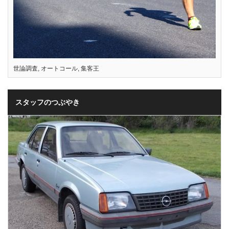
世論調査
,
オートコール
,
集客王
スタッフのつぶやき