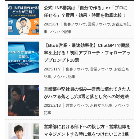
公式LINE構築は「自分で作る」or「プロに
任せる」？費用・効果・時間を徹底比較！
2025/8/1
集客ノウハウ
,
営業ノウハウ
,
お役立ち記
事
,
ノウハウ記事
【BtoB営業・最速効率化】ChatGPTで商談
率を上げる！初回アプローチ・フォローアッ
ププロンプト10選
2025/11/7
集客ノウハウ
,
営業ノウハウ
,
お役立ち
記事
,
ノウハウ記事
営業部中堅社員の悩み―営業に慣れてきた人
がハマる落とし穴3選と落とし穴への対処法
2023/2/13
営業ノウハウ
,
お役立ち記事
,
ノウハウ
記事
営業部における部下への接し方－営業組織を
マネジメントする時に気をつけたいこと3選