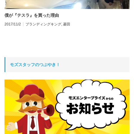
僕が『テスラ』を買った理由
…
2017/11/2
ブランディングキング
,
菱田
ト
20
モズスタッフのつぶやき！