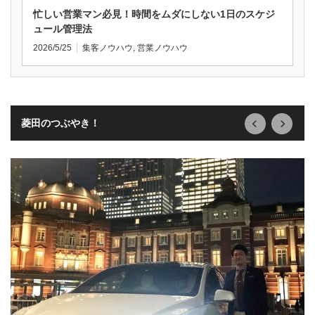
忙しい営業マン必見！時間をムダにしない1日のスケジ
ュール管理法
2026/5/25
集客ノウハウ
,
営業ノウハウ
next
prev
菱田のつぶやき！