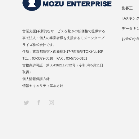
集客王
FAXキン
データキ
営業支援|革新的なサービスを驚きの低価格で提供する
事で法人・個人の事業者様を支援するモズエンタープ
お金の小
ライズ株式会社です。
住所：東京都新宿区西新宿3-17-7西新宿TOKビル10F
TEL：03-3379-8818 FAX：03-5755-3151
古物商許可証 第304362117332号（令和3年5月11日
取得）
個人情報保護方針
情報セキュリティ基本方針
Twitter
Facebook
Instagram