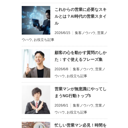
これからの営業に必要なスキ
ルとは？AI時代の営業スタイ
ル
2026/6/15
集客ノウハウ
,
営業ノ
ウハウ
,
お役立ち記事
顧客の心を動かす質問のしか
た：すぐ使えるフレーズ集
2026/6/8
集客ノウハウ
,
営業ノ
ウハウ
,
お役立ち記事
営業マンが無意識にやってし
まうNG行動トップ5
2026/6/1
集客ノウハウ
,
営業ノ
ウハウ
,
お役立ち記事
忙しい営業マン必見！時間を