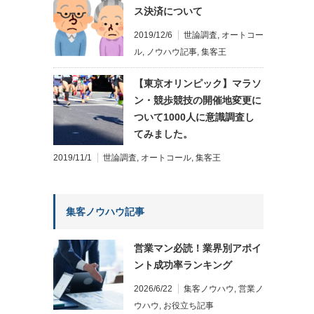
ス決済について
2019/12/6
世論調査
,
オートコー
ル
,
ノウハウ記事
,
集客王
【東京オリンピック】マラソ
ン・競歩競技の開催地変更に
ついて1000人に意識調査し
てみました。
2019/11/1
世論調査
,
オートコール
,
集客王
集客ノウハウ記事
営業マン必読！業界別アポイ
ント成功率ランキング
2026/6/22
集客ノウハウ
,
営業ノ
ウハウ
,
お役立ち記事