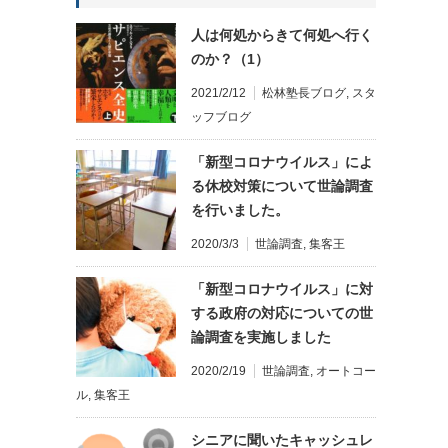
人は何処からきて何処へ行く
のか？（1）
2021/2/12
松林塾長ブログ
,
スタ
ッフブログ
「新型コロナウイルス」によ
る休校対策について世論調査
を行いました。
2020/3/3
世論調査
,
集客王
「新型コロナウイルス」に対
する政府の対応についての世
論調査を実施しました
2020/2/19
世論調査
,
オートコー
ル
,
集客王
シニアに聞いたキャッシュレ