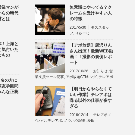
営業マンが
無意識にやってる？ク
からの時代
レームを受けやすい人
材とは
の特徴
2017/5/30
モズスタッ
フ
,
りゅーじ
本！上海と
【アポ放題】唐沢りん
て気付いた
さん出演！最新WEB動
なもの
画！！撮影の裏側レポ
ート
2017/10/26
お知らせ
,
営
業支援ツール記事
,
アポ放題CTIキング
,
テレアポ
0名の方に
森友学園問
【明日からやらなくて
みんな正統
いい作業】テレアポは
」
喋る以外の仕事が多す
ぎる
2016/12/14
テレアポノ
ウハウ
,
テレアポ
,
ノウハウ記事
,
菱田