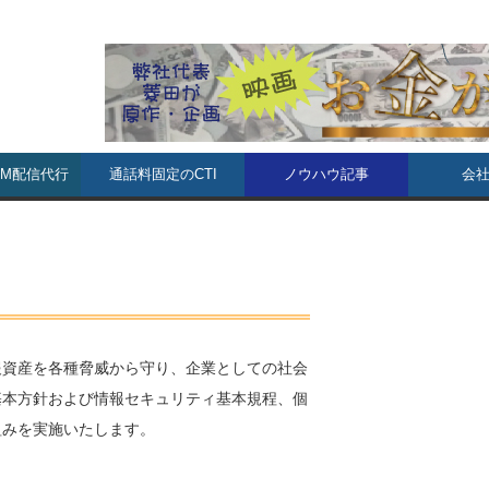
DM配信代行
通話料固定のCTI
ノウハウ記事
会
報資産を各種脅威から守り、企業としての社会
基本方針および情報セキュリティ基本規程、個
組みを実施いたします。