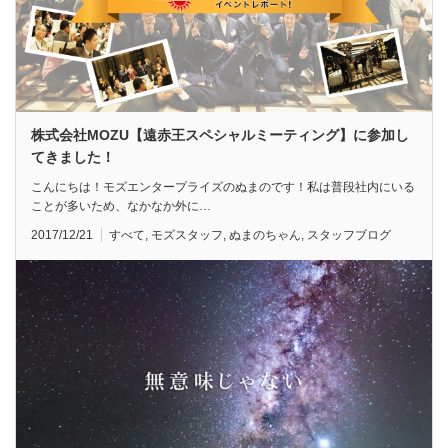
株式会社MOZU【遠赤王スペシャルミーティング】に参加し
てきました！
こんにちは！モズエンタープライズのぬまのです！私は普段社内にいる
ことが多いため、なかなか外に…
2017/12/21
すべて
,
モズスタッフ
,
ぬまのちゃん
,
スタッフブログ