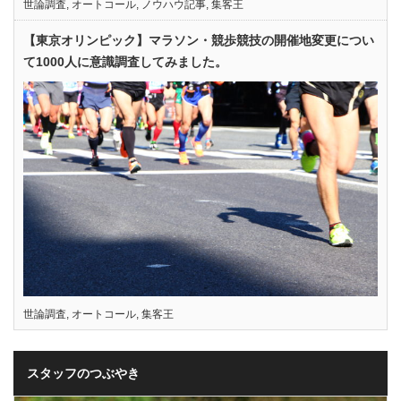
世論調査
,
オートコール
,
ノウハウ記事
,
集客王
【東京オリンピック】マラソン・競歩競技の開催地変更につい
て1000人に意識調査してみました。
世論調査
,
オートコール
,
集客王
スタッフのつぶやき