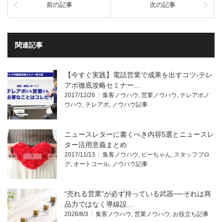
前の記事
次の記事
関連記事
【今すぐ実践】電話営業で成果を出すコツ‐テレ
アポ徹底攻略セミナー…
2017/12/26
集客ノウハウ
,
営業ノウハウ
,
テレアポノ
ウハウ
,
テレアポ
,
ノウハウ記事
ニュースレターに書くべき内容5選とニュースレ
ター活用意義まとめ
2017/11/13
集客ノウハウ
,
ピーちゃん
,
スタッフブロ
グ
,
オートコール
,
ノウハウ記事
“売れる営業”が必ず持っている武器──それは商
品力ではなく導線設…
2026/8/3
集客ノウハウ
,
営業ノウハウ
,
お役立ち記事