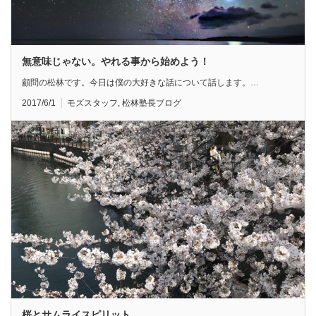
無意味じゃない。やれる事から始めよう！
顧問の松林です。今日は僕の大好きな話について話します。…
2017/6/1
モズスタッフ
,
松林塾長ブログ
桜とサムライスピリット