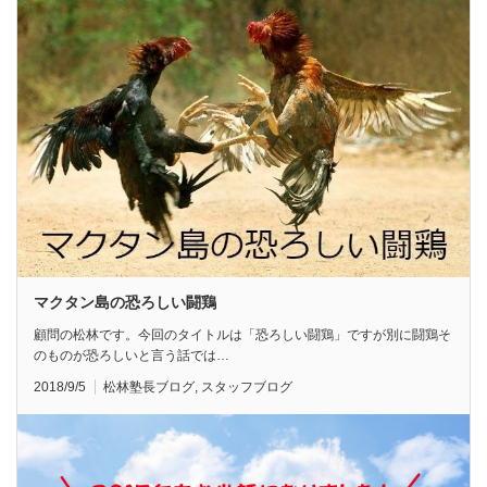
マクタン島の恐ろしい闘鶏
顧問の松林です。今回のタイトルは「恐ろしい闘鶏」ですが別に闘鶏そ
のものが恐ろしいと言う話では…
2018/9/5
松林塾長ブログ
,
スタッフブログ