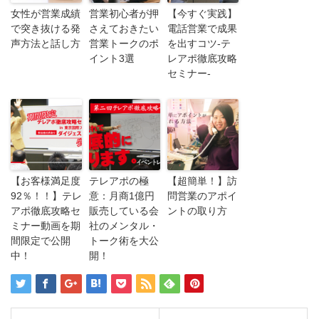
女性が営業成績
営業初心者が押
【今すぐ実践】
で突き抜ける発
さえておきたい
電話営業で成果
声方法と話し方
営業トークのポ
を出すコツ‐テ
イント3選
レアポ徹底攻略
セミナー‐
【お客様満足度
テレアポの極
【超簡単！】訪
92％！！】テレ
意：月商1億円
問営業のアポイ
アポ徹底攻略セ
販売している会
ントの取り方
ミナー動画を期
社のメンタル・
間限定で公開
トーク術を大公
中！
開！