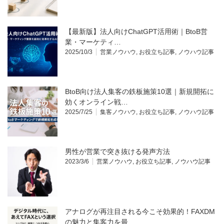
【最新版】法人向けChatGPT活用術｜BtoB営
業・マーケティ…
2025/10/3
営業ノウハウ
,
お役立ち記事
,
ノウハウ記事
BtoB向け法人集客の鉄板施策10選｜新規開拓に
効くオンライン戦…
2025/7/25
集客ノウハウ
,
お役立ち記事
,
ノウハウ記事
男性が営業で突き抜ける発声方法
2023/3/6
営業ノウハウ
,
お役立ち記事
,
ノウハウ記事
アナログが再注目される今こそ効果的！FAXDM
の魅力と集客力を最…