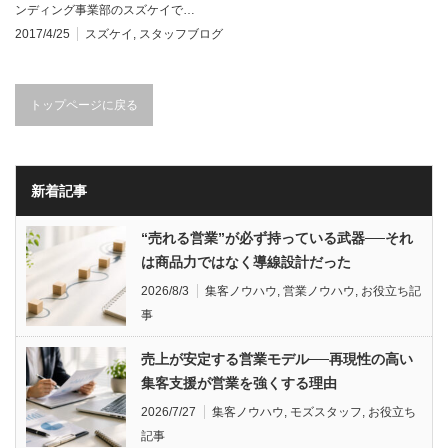
ンディング事業部のスズケイで…
2017/4/25
スズケイ
,
スタッフブログ
トップページに戻る
新着記事
“売れる営業”が必ず持っている武器──それ
は商品力ではなく導線設計だった
2026/8/3
集客ノウハウ
,
営業ノウハウ
,
お役立ち記
事
売上が安定する営業モデル──再現性の高い
集客支援が営業を強くする理由
2026/7/27
集客ノウハウ
,
モズスタッフ
,
お役立ち
記事