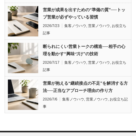
営業が成果を出すための“準備の質”──トッ
プ営業が必ずやっている習慣
2026/7/23
集客ノウハウ
,
営業ノウハウ
,
お役立ち
記事
断られにくい営業トークの構造──相手の心
理を動かす“興味づけ”の技術
2026/7/17
集客ノウハウ
,
営業ノウハウ
,
お役立ち
記事
営業が抱える“継続接点の不足”を解消する方
法──正当なアプローチ理由の作り方
2026/7/6
集客ノウハウ
,
営業ノウハウ
,
お役立ち記
事