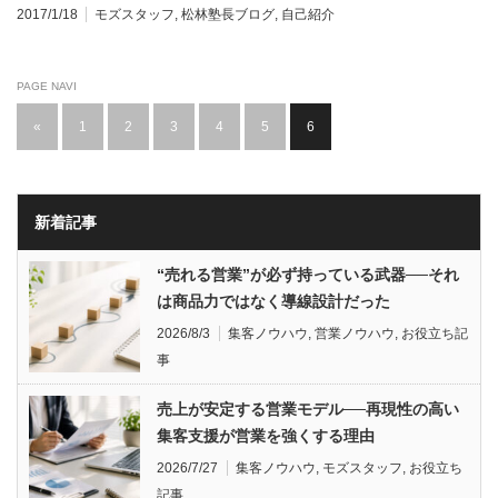
2017/1/18
モズスタッフ
,
松林塾長ブログ
,
自己紹介
PAGE NAVI
«
1
2
3
4
5
6
新着記事
“売れる営業”が必ず持っている武器──それ
は商品力ではなく導線設計だった
2026/8/3
集客ノウハウ
,
営業ノウハウ
,
お役立ち記
事
売上が安定する営業モデル──再現性の高い
集客支援が営業を強くする理由
2026/7/27
集客ノウハウ
,
モズスタッフ
,
お役立ち
記事