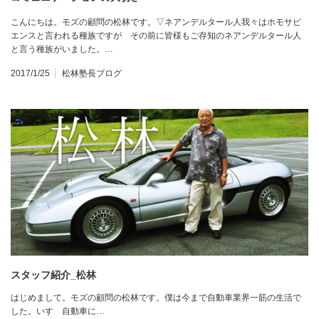
こんにちは。モズの顧問の松林です。▽ネアンデルタール人我々はホモサピ
エンスと言われる種族ですが その前に皆様もご存知のネアンデルタール人
と言う種族がいました。…
2017/1/25
松林塾長ブログ
スタッフ紹介_松林
はじめまして。モズの顧問の松林です。僕は今まで自動車業界一筋の生活で
した。いすゞ自動車に…