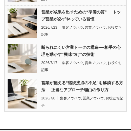
営業が成果を出すための“準備の質”──トッ
プ営業が必ずやっている習慣
2026/7/23
集客ノウハウ
,
営業ノウハウ
,
お役立ち
記事
断られにくい営業トークの構造──相手の心
理を動かす“興味づけ”の技術
2026/7/17
集客ノウハウ
,
営業ノウハウ
,
お役立ち
記事
営業が抱える“継続接点の不足”を解消する方
法──正当なアプローチ理由の作り方
2026/7/6
集客ノウハウ
,
営業ノウハウ
,
お役立ち記
事