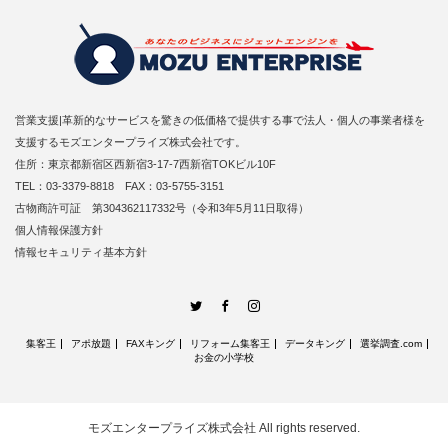
営業支援|革新的なサービスを驚きの低価格で提供する事で法人・個人の事業者様を
支援するモズエンタープライズ株式会社です。
住所：東京都新宿区西新宿3-17-7西新宿TOKビル10F
TEL：03-3379-8818 FAX：03-5755-3151
古物商許可証 第304362117332号（令和3年5月11日取得）
個人情報保護方針
情報セキュリティ基本方針
Twitter
Facebook
Instagram
集客王
アポ放題
FAXキング
リフォーム集客王
データキング
選挙調査.com
お金の小学校
モズエンタープライズ株式会社
All rights reserved.