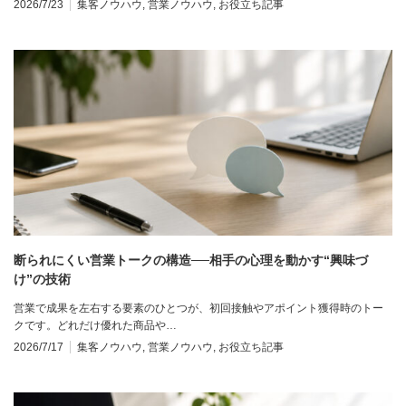
2026/7/23
集客ノウハウ
,
営業ノウハウ
,
お役立ち記事
断られにくい営業トークの構造──相手の心理を動かす“興味づ
け”の技術
営業で成果を左右する要素のひとつが、初回接触やアポイント獲得時のトー
クです。どれだけ優れた商品や…
2026/7/17
集客ノウハウ
,
営業ノウハウ
,
お役立ち記事