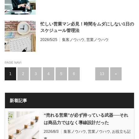
忙しい営業マン必見！時間をムダにしない1日の
スケジュール管理法
2026/5/25
集客ノウハウ
,
営業ノウハウ
PAGE NAVI
1
2
3
4
5
6
…
13
»
新着記事
“売れる営業”が必ず持っている武器──それ
は商品力ではなく導線設計だった
2026/8/3
集客ノウハウ
,
営業ノウハウ
,
お役立ち記