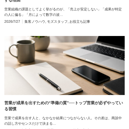
営業組織の課題としてよく挙がるのが、「売上が安定しない」「成果が特定
の人に偏る」「月によって数字の波…
2026/7/27
集客ノウハウ
,
モズスタッフ
,
お役立ち記事
営業が成果を出すための“準備の質”──トップ営業が必ずやってい
る習慣
営業で成果を出す人と、なかなか結果につながらない人。その差は、商談中
の話し方やセンスだけで決まる…