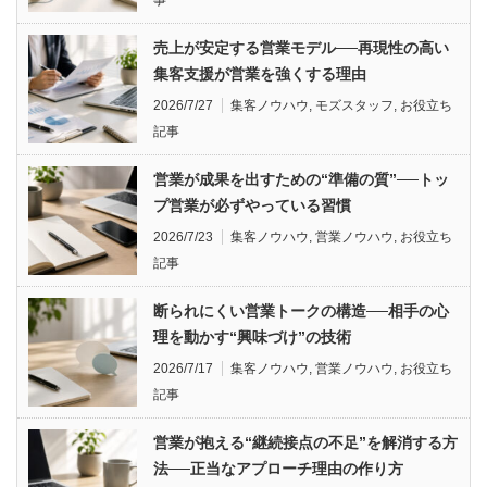
事
売上が安定する営業モデル──再現性の高い
集客支援が営業を強くする理由
2026/7/27
集客ノウハウ
,
モズスタッフ
,
お役立ち
記事
営業が成果を出すための“準備の質”──トッ
プ営業が必ずやっている習慣
2026/7/23
集客ノウハウ
,
営業ノウハウ
,
お役立ち
記事
断られにくい営業トークの構造──相手の心
理を動かす“興味づけ”の技術
2026/7/17
集客ノウハウ
,
営業ノウハウ
,
お役立ち
記事
営業が抱える“継続接点の不足”を解消する方
法──正当なアプローチ理由の作り方