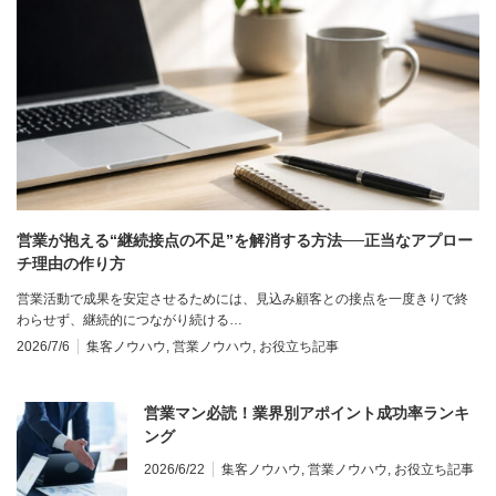
営業が抱える“継続接点の不足”を解消する方法──正当なアプロー
チ理由の作り方
営業活動で成果を安定させるためには、見込み顧客との接点を一度きりで終
わらせず、継続的につながり続ける…
2026/7/6
集客ノウハウ
,
営業ノウハウ
,
お役立ち記事
営業マン必読！業界別アポイント成功率ランキ
ング
2026/6/22
集客ノウハウ
,
営業ノウハウ
,
お役立ち記事