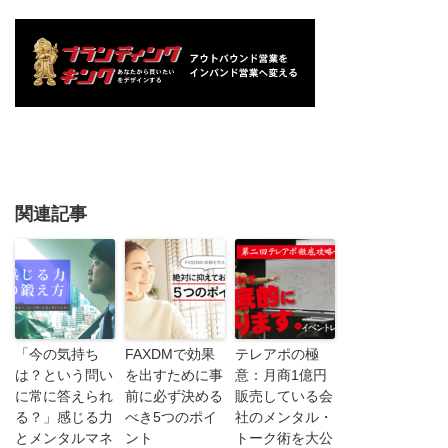
関連記事
「今の気持ち
FAXDMで効果
テレアポの極
は？という問い
を出すために事
意：月商1億円
に常に答えられ
前に必ず決める
販売している会
る？」感じる力
べき5つのポイ
社のメンタル・
とメンタルマネ
ント
トーク術を大公