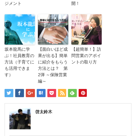
ジメント
開！
坂本龍馬に学
【面白いほど成
【超簡単！】訪
ぶ！社員教育の
果が出る】簡単
問営業のアポイ
方法（子育てに
に紹介をもらう
ントの取り方
も活用できま
方法とは？ 第
す）
2弾 ～保険営業
編～
啓太鈴木