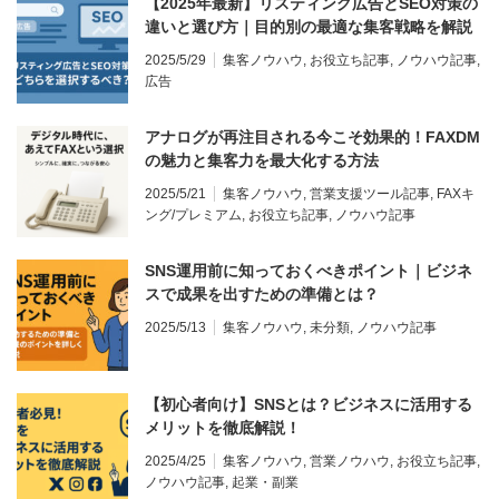
【2025年最新】リスティング広告とSEO対策の
違いと選び方｜目的別の最適な集客戦略を解説
2025/5/29
集客ノウハウ
,
お役立ち記事
,
ノウハウ記事
,
広告
アナログが再注目される今こそ効果的！FAXDM
の魅力と集客力を最大化する方法
2025/5/21
集客ノウハウ
,
営業支援ツール記事
,
FAXキ
ング/プレミアム
,
お役立ち記事
,
ノウハウ記事
SNS運用前に知っておくべきポイント｜ビジネ
スで成果を出すための準備とは？
2025/5/13
集客ノウハウ
,
未分類
,
ノウハウ記事
【初心者向け】SNSとは？ビジネスに活用する
メリットを徹底解説！
2025/4/25
集客ノウハウ
,
営業ノウハウ
,
お役立ち記事
,
ノウハウ記事
,
起業・副業