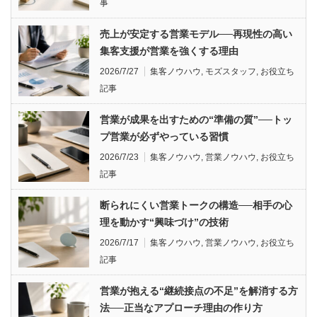
事
売上が安定する営業モデル──再現性の高い
集客支援が営業を強くする理由
2026/7/27
集客ノウハウ
,
モズスタッフ
,
お役立ち
記事
営業が成果を出すための“準備の質”──トッ
プ営業が必ずやっている習慣
2026/7/23
集客ノウハウ
,
営業ノウハウ
,
お役立ち
記事
断られにくい営業トークの構造──相手の心
理を動かす“興味づけ”の技術
2026/7/17
集客ノウハウ
,
営業ノウハウ
,
お役立ち
記事
営業が抱える“継続接点の不足”を解消する方
法──正当なアプローチ理由の作り方