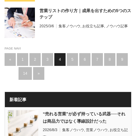
営業リストの作り方｜成果を出すための5つのス
テップ
2025/3/6
集客ノウハウ
,
お役立ち記事
,
ノウハウ記事
PAGE NAVI
«
1
2
3
4
5
6
7
8
9
…
14
»
新着記事
“売れる営業”が必ず持っている武器──それ
は商品力ではなく導線設計だった
2026/8/3
集客ノウハウ
,
営業ノウハウ
,
お役立ち記