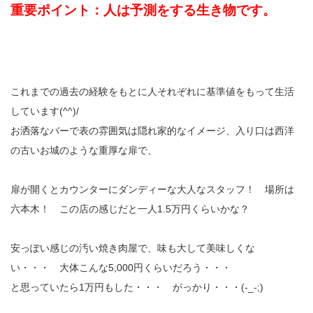
重要ポイント：人は予測をする生き物です。
これまでの過去の経験をもとに人それぞれに基準値をもって生活
しています(^^)/
お洒落なバーで表の雰囲気は隠れ家的なイメージ、入り口は西洋
の古いお城のような重厚な扉で、
扉が開くとカウンターにダンディーな大人なスタッフ！ 場所は
六本木！ この店の感じだと一人1.5万円くらいかな？
安っぽい感じの汚い焼き肉屋で、味も大して美味しくな
い・・・ 大体こんな5,000円くらいだろう・・・
と思っていたら1万円もした・・・ がっかり・・・(-_-;)