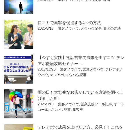
口コミで集客を促進する4つの方法
2025/3/13
集客ノウハウ
,
ノウハウ記事
,
集客の方法
【今すぐ実践】電話営業で成果を出すコツ‐テレ
アポ徹底攻略セミナー…
2017/12/26
集客ノウハウ
,
営業ノウハウ
,
テレアポノ
ウハウ
,
テレアポ
,
ノウハウ記事
雨の日も大繁盛なお店がしている方法を調べ上
げました!!!!
2025/3/10
集客ノウハウ
,
営業支援ツール記事
,
オート
コール
,
ノウハウ記事
,
集客王
テレアポで成果を上げたい方、必見！！これを