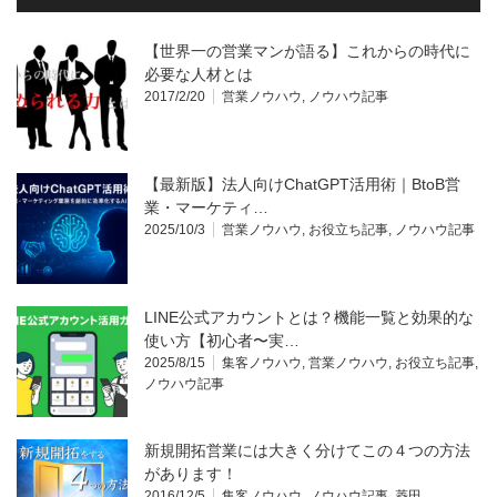
【世界一の営業マンが語る】これからの時代に
必要な人材とは
2017/2/20
営業ノウハウ
,
ノウハウ記事
【最新版】法人向けChatGPT活用術｜BtoB営
業・マーケティ…
2025/10/3
営業ノウハウ
,
お役立ち記事
,
ノウハウ記事
LINE公式アカウントとは？機能一覧と効果的な
使い方【初心者〜実…
2025/8/15
集客ノウハウ
,
営業ノウハウ
,
お役立ち記事
,
ノウハウ記事
新規開拓営業には大きく分けてこの４つの方法
があります！
2016/12/5
集客ノウハウ
,
ノウハウ記事
,
菱田