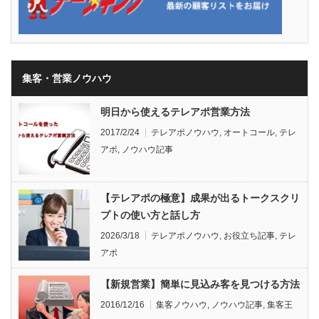
集客・営業ノウハウ
明日から使えるテレアポ営業方法
2017/2/24
テレアポノウハウ
,
オートコール
,
テレ
アポ
,
ノウハウ記事
【テレアポの極意】成果が出るトークスクリ
プトの使い方と話し方
2026/3/18
テレアポノウハウ
,
お役立ち記事
,
テレ
アポ
【新規営業】簡単に見込み客を見つける方法
2016/12/16
集客ノウハウ
,
ノウハウ記事
,
集客王