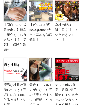
【面白いほど成
【ビジネス版】
会社の皆様に、
果が出る】簡単
instagramの特
誕生日を祝って
に紹介をもらう
徴・基本を徹底
いただきまし
方法とは？ 第
解説！
た！！
2弾 ～保険営業
編～
優秀な社員が退
最近インフルエ
テレアポの極
職しちゃう！手
ンザになった私
意：月商1億円
遅れになる前に
の「早く治す５
販売している会
とるべき6つの
つの行動」やっ
社のメンタル・
対策
てみた
トーク術を大公