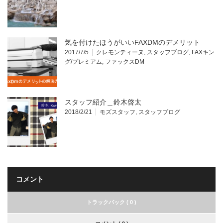
気を付けたほうがいいFAXDMのデメリット
2017/7/5
クレモンティーヌ
,
スタッフブログ
,
FAXキン
グ/プレミアム
,
ファックスDM
スタッフ紹介＿鈴木啓太
2018/2/21
モズスタッフ
,
スタッフブログ
コメント
トラックバック ( 0 )