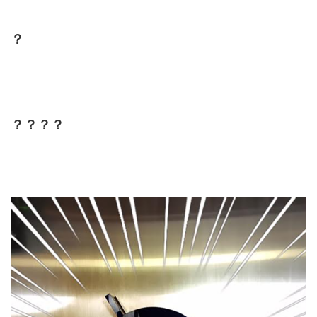
？
？？？？