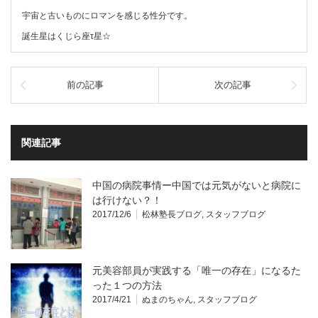
宇宙と古いものにロマンを感じる性分です。
誕生星はくじら座τ星☆
前の記事
次の記事
関連記事
中国の病院事情ー中国では元気がないと病院に
は行けない？！
2017/12/6
松林塾長ブログ
,
スタッフブログ
元美容部員が実践する「唯一の存在」になるた
った１つの方法
2017/4/21
ぬまのちゃん
,
スタッフブログ