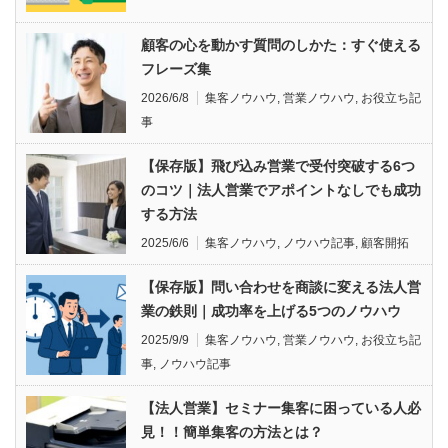
顧客の心を動かす質問のしかた：すぐ使える
フレーズ集
2026/6/8
集客ノウハウ
,
営業ノウハウ
,
お役立ち記
事
【保存版】飛び込み営業で受付突破する6つ
のコツ｜法人営業でアポイントなしでも成功
する方法
2025/6/6
集客ノウハウ
,
ノウハウ記事
,
顧客開拓
【保存版】問い合わせを商談に変える法人営
業の鉄則｜成功率を上げる5つのノウハウ
2025/9/9
集客ノウハウ
,
営業ノウハウ
,
お役立ち記
事
,
ノウハウ記事
【法人営業】セミナー集客に困っている人必
見！！簡単集客の方法とは？