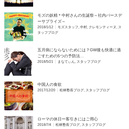
モズの妖精＊中村さんの生誕祭～社内バースデ
ーサプライズ～
2018/1/12
モズスタッフ
,
中村
,
クレモンティーヌ
,
ス
タッフブログ
五月病にならないためには？GW後も快適に過
ごすための5つの予防法…
2018/5/21
まなてぃん
,
スタッフブログ
中国人の食欲
2017/12/20
松林塾長ブログ
,
スタッフブログ
ローマの休日ー客引きにはご用心
2018/7/4
松林塾長ブログ
,
スタッフブログ