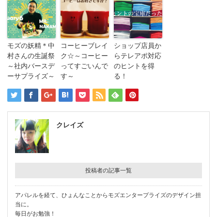
モズの妖精＊中
コーヒーブレイ
ショップ店員か
村さんの生誕祭
ク☆～コーヒー
らテレアポ対応
～社内バースデ
ってすごいんで
のヒントを得
ーサプライズ～
す～
る！
クレイズ
投稿者の記事一覧
アパレルを経て、ひょんなことからモズエンタープライズのデザイン担
当に。
毎日がお勉強！